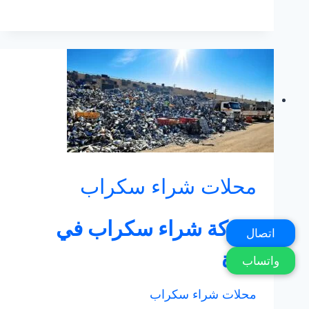
سكراب
في
مكة
محلات شراء سكراب
شركة شراء سكراب في
اتصال
جدة
واتساب
محلات شراء سكراب