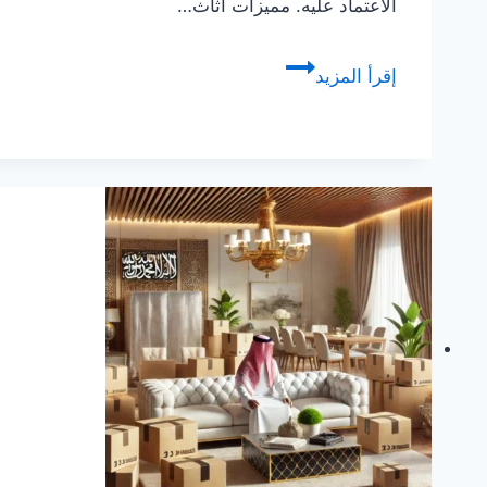
الاعتماد عليه. مميزات أثاث…
شركة
إقرأ المزيد
نقل
عفش
بالطائف
للإيجار
–
خدمات
نقل
سريعة
ومجربة