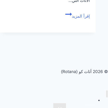
الأثاث التي…
شركة
إقرأ المزيد
شراء
اثاث
مستعمل
بالدمام
للإيجار:
نشتري
بأعلي
سعر
© 2026 أثاث كو {Rotana}
الرئيسية