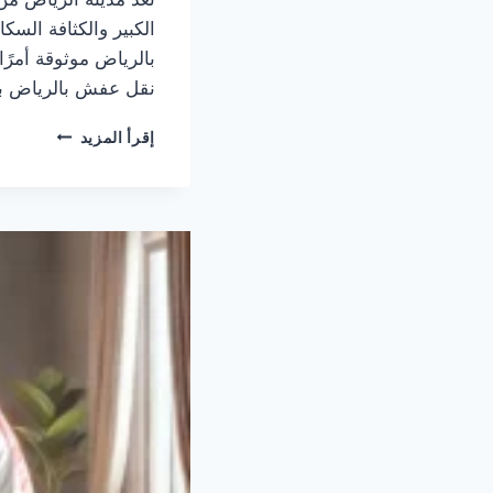
الكبير والكثافة السك
بالرياض موثوقة أمرًا
نقل عفش بالرياض بأ
شركة
إقرأ المزيد
نقل
عفش
بالرياض
–
خدمات
النقل
مع
التغليف
والفك
والتركيب