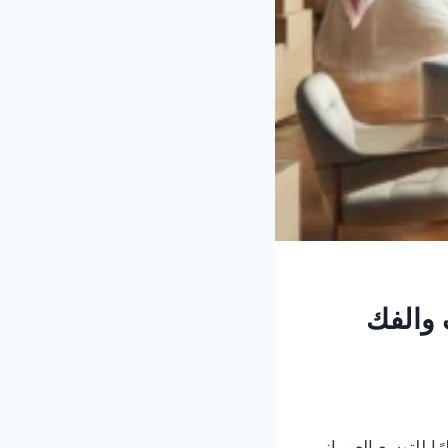
 والفك
ًا للتوسع العمراني