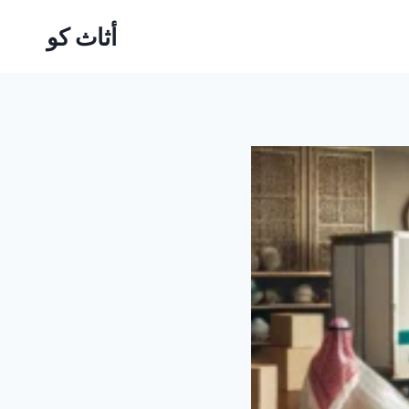
أثاث كو