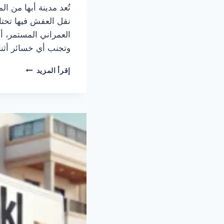
تُعد مدينة أبها من ا
نقل العفش فيها تحتاج
العمراني المستمر، أ
وتجنب أي خسائر أثنا
شركة
إقرأ المزيد
نقل
عفش
في
أبها
للإيجار
–
نقل
الأثاث
باحتراف
وأمان