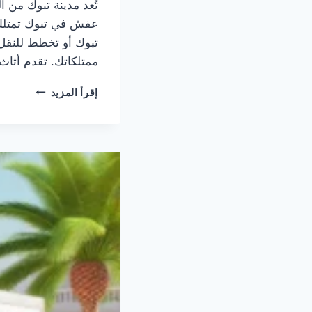
تُعد مدينة تبوك من ا
عفش في تبوك تمتلك ا
تبوك أو تخطط للنقل 
ممتلكاتك. تقدم أثاث
شركة
إقرأ المزيد
نقل
عفش
بتبوك
–
نقل
سريع
مع
الفك
والتركيب